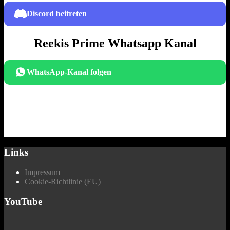
Discord beitreten
Reekis Prime Whatsapp Kanal
WhatsApp-Kanal folgen
Links
Impressum
Cookie-Richtlinie (EU)
YouTube