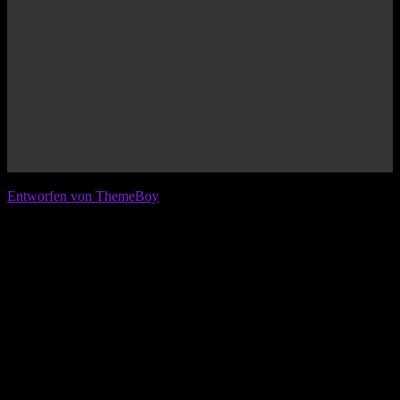
© 2026 IFL - International Football League
Entworfen von ThemeBoy