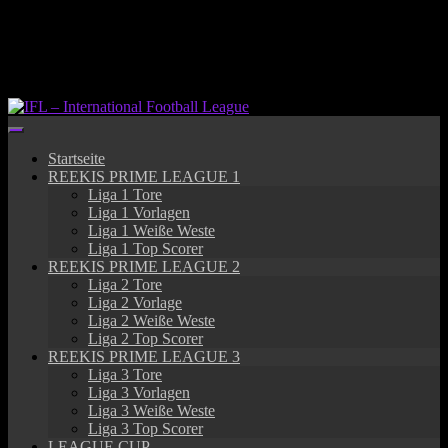
Springe
zum
Inhalt
Startseite
REEKIS PRIME LEAGUE 1
Liga 1 Tore
Liga 1 Vorlagen
Liga 1 Weiße Weste
Liga 1 Top Scorer
REEKIS PRIME LEAGUE 2
Liga 2 Tore
Liga 2 Vorlage
Liga 2 Weiße Weste
Liga 2 Top Scorer
REEKIS PRIME LEAGUE 3
Liga 3 Tore
Liga 3 Vorlagen
Liga 3 Weiße Weste
Liga 3 Top Scorer
LEAGUE CUP