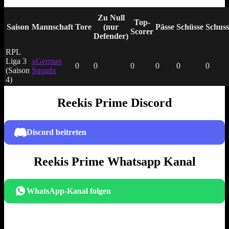
Zu Null
Top-
Saison
Mannschaft
Tore
(nur
Pässe
Schüsse
Schuss
Scorer
Defender)
RPL
Liga 3
xGerman
0
0
0
0
0
0
(Saison
Squadx
4)
Reekis Prime Discord
Discord beitreten
Reekis Prime Whatsapp Kanal
WhatsApp-Kanal folgen