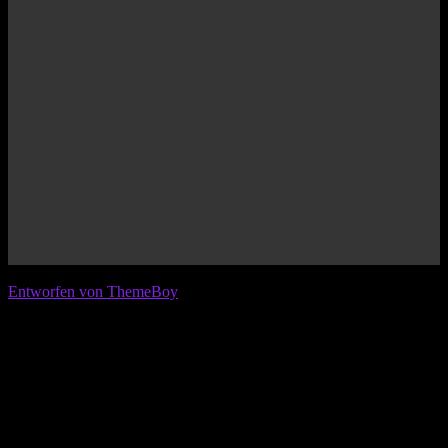
© 2026 IFL - International Football League
Entworfen von ThemeBoy