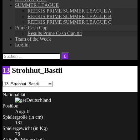
SUMMER LEAGUE
REEKIS PRIME SUMMER LEAGUE A
REEKIS PRIME SUMMER LEAGUE B
REEKIS PRIME SUMMER LEAGUE C
Prime Cash Cup
Results Prime Cash Cup #4
Team of the Week
Log In
Suchen
nach:
13
Strohhut_Bastii
Nationalität
Deutschland
Position
Angriff
Spielergröße (in cm)
182
Spielergewicht (in Kg)
76
Aktuelle Mannschaft