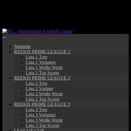
Springe
zum
Inhalt
Startseite
REEKIS PRIME LEAGUE 1
Liga 1 Tore
Liga 1 Vorlagen
Liga 1 Weiße Weste
Liga 1 Top Scorer
REEKIS PRIME LEAGUE 2
Liga 2 Tore
Liga 2 Vorlage
Liga 2 Weiße Weste
Liga 2 Top Scorer
REEKIS PRIME LEAGUE 3
Liga 3 Tore
Liga 3 Vorlagen
Liga 3 Weiße Weste
Liga 3 Top Scorer
LEAGUE CUP