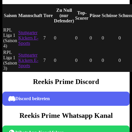
Zu Null
Top-
Saison
Mannschaft
Tore
(nur
Pässe
Schüsse
Schuss
Scorer
Defender)
RPL
Stuttgarter
Liga 1
Kickers E-
7
0
0
0
0
0
(Saison
Sports
4)
RPL
Stuttgarter
Liga 1
Kickers E-
7
0
0
0
0
0
(Saison
Sports
3)
Reekis Prime Discord
Discord beitreten
Reekis Prime Whatsapp Kanal