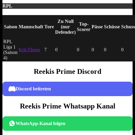
RPL
Zu Null
Top-
Saison
Mannschaft
Tore
(nur
Pässe
Schüsse
Schuss
Scorer
Defender)
RPL
Liga 1
Kris Floow
7
0
0
0
0
0
(Saison
4)
Reekis Prime Discord
Discord beitreten
Reekis Prime Whatsapp Kanal
WhatsApp-Kanal folgen