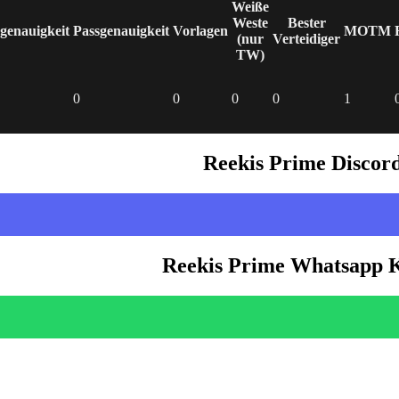
Weiße
Weste
Bester
genauigkeit
Passgenauigkeit
Vorlagen
MOTM
(nur
Verteidiger
TW)
0
0
0
0
1
Reekis Prime Discor
Reekis Prime Whatsapp 