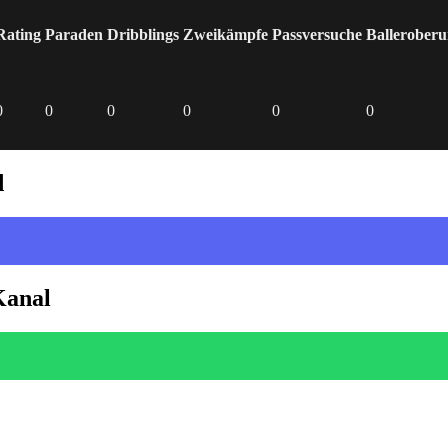
Rating
Paraden
Dribblings
Zweikämpfe
Passversuche
Ballerober
0
0
0
0
0
0
d
Kanal