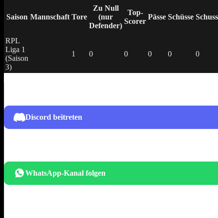
Zu Null
Top-
Saison
Mannschaft
Tore
(nur
Pässe
Schüsse
Schuss
Scorer
Defender)
RPL
Liga 1
1
0
0
0
0
0
(Saison
3)
Discord beitreten
WhatsApp-Kanal folgen