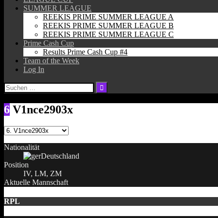
SUMMER LEAGUE
REEKIS PRIME SUMMER LEAGUE A
REEKIS PRIME SUMMER LEAGUE B
REEKIS PRIME SUMMER LEAGUE C
Prime Cash Cup
Results Prime Cash Cup #4
Team of the Week
Log In
Suchen
nach:
6
V1nce2903x
Nationalität
Deutschland
Position
IV, LM, ZM
Aktuelle Mannschaft
RPL