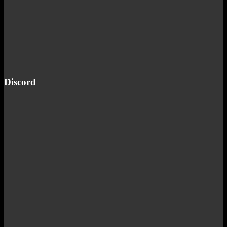
Discord