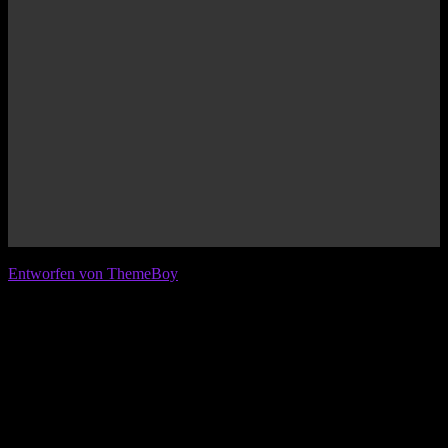
© 2026 IFL - International Football League
Entworfen von ThemeBoy