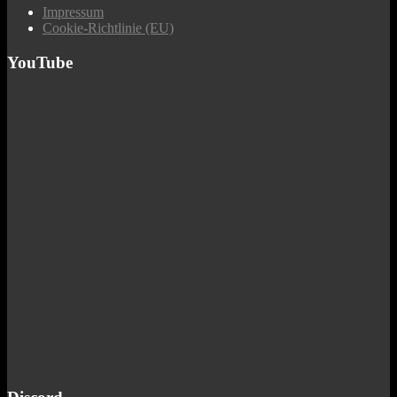
Impressum
Cookie-Richtlinie (EU)
YouTube