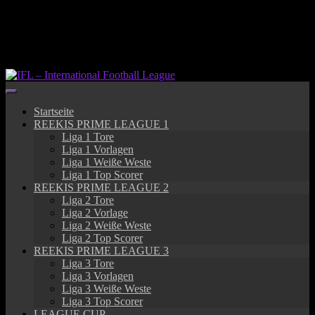
Springe
zum
Inhalt
Startseite
REEKIS PRIME LEAGUE 1
Liga 1 Tore
Liga 1 Vorlagen
Liga 1 Weiße Weste
Liga 1 Top Scorer
REEKIS PRIME LEAGUE 2
Liga 2 Tore
Liga 2 Vorlage
Liga 2 Weiße Weste
Liga 2 Top Scorer
REEKIS PRIME LEAGUE 3
Liga 3 Tore
Liga 3 Vorlagen
Liga 3 Weiße Weste
Liga 3 Top Scorer
LEAGUE CUP