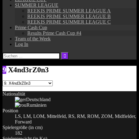
SUMMER LEAGUE
REEKIS PRIME SUMMER LEAGUE A
REEKIS PRIME SUMMER LEAGUE B
REEKIS PRIME SUMMER LEAGUE C
Prime Cash Cup
Results Prime Cash Cup #4
Team of the Week
Log In
Suchen
nach:
9
X4nd3rZ0n3
Nationalität
Deutschland
Rumänien
Position
LS, LM, LOM, Mittelfeld, RS, RM, ROM, ZOM, Midfielder,
Forward
Spielergröße (in cm)
182
Spielergewicht (in Kg)