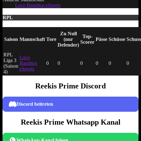
Loco Banditos eSports
RPL
Zu Null
Top-
Saison
Mannschaft
Tore
(nur
Pässe
Schüsse
Schuss
Scorer
Defender)
RPL
Loco
Liga 3
Banditos
0
0
0
0
0
0
(Saison
eSports
4)
Reekis Prime Discord
Discord beitreten
Reekis Prime Whatsapp Kanal
WhatsApp-Kanal folgen