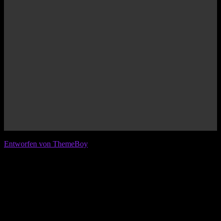
© 2026 IFL - International Football League
Entworfen von ThemeBoy