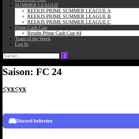
SUMMER LEAGUE
REEKIS PRIME SUMMER LEAGUE A
REEKIS PRIME SUMMER LEAGUE B
REEKIS PRIME SUMMER LEAGUE C
Prime Cash Cup
Results Prime Cash Cup #4
Team of the Week
Log In
Suchen
nach:
Saison:
FC 24
<yx<yx
Discord beitreten