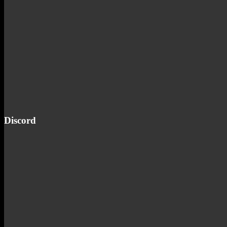
Discord