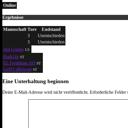
Online
Ergebnisse
Mannschaft
Tore
Endstand
3
Unentschieden
3
Unentschieden
Just Graske
LS
Budi14x
ST
EL Freshman x93
ST
GeD3 xBowser
ST
Eine Unterhaltung beginnen
Deine E-Mail-Adresse wird nicht veröffentlicht.
Erforderliche Felder 