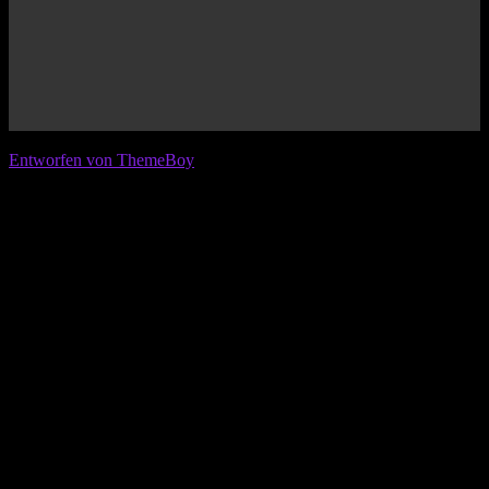
© 2026 IFL - International Football League
Entworfen von ThemeBoy