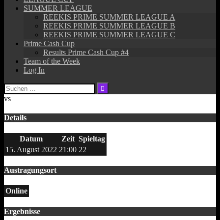
SUMMER LEAGUE
REEKIS PRIME SUMMER LEAGUE A
REEKIS PRIME SUMMER LEAGUE B
REEKIS PRIME SUMMER LEAGUE C
Prime Cash Cup
Results Prime Cash Cup #4
Team of the Week
Log In
Suchen
nach:
vs
Details
Datum
Zeit
Spieltag
15. August 2022
21:00
22
Austragungsort
Online
Ergebnisse