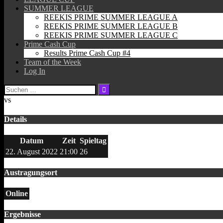
SUMMER LEAGUE
REEKIS PRIME SUMMER LEAGUE A
REEKIS PRIME SUMMER LEAGUE B
REEKIS PRIME SUMMER LEAGUE C
Prime Cash Cup
Results Prime Cash Cup #4
Team of the Week
Log In
Suchen
nach:
vs
Details
Datum
Zeit
Spieltag
22. August 2022
21:00
26
Austragungsort
Online
Ergebnisse