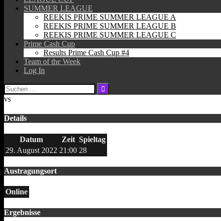
SUMMER LEAGUE
REEKIS PRIME SUMMER LEAGUE A
REEKIS PRIME SUMMER LEAGUE B
REEKIS PRIME SUMMER LEAGUE C
Prime Cash Cup
Results Prime Cash Cup #4
Team of the Week
Log In
Suchen
nach:
vs
Details
Datum
Zeit
Spieltag
29. August 2022
21:00
28
Austragungsort
Online
Ergebnisse