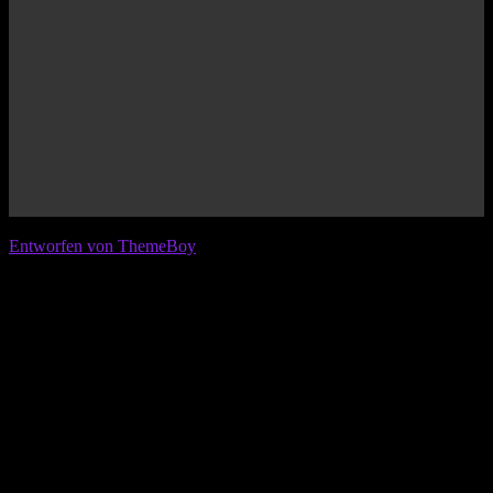
© 2026 IFL - International Football League
Entworfen von ThemeBoy