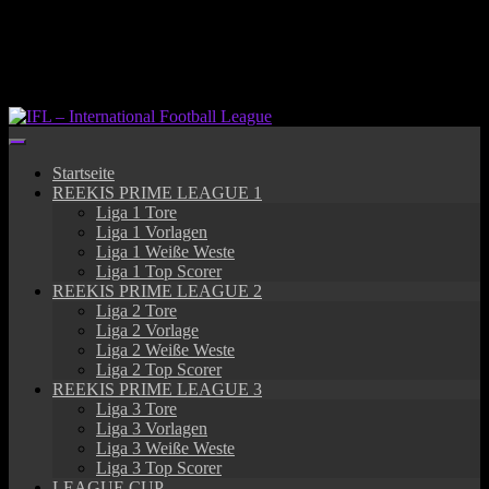
Springe
zum
Inhalt
Startseite
REEKIS PRIME LEAGUE 1
Liga 1 Tore
Liga 1 Vorlagen
Liga 1 Weiße Weste
Liga 1 Top Scorer
REEKIS PRIME LEAGUE 2
Liga 2 Tore
Liga 2 Vorlage
Liga 2 Weiße Weste
Liga 2 Top Scorer
REEKIS PRIME LEAGUE 3
Liga 3 Tore
Liga 3 Vorlagen
Liga 3 Weiße Weste
Liga 3 Top Scorer
LEAGUE CUP