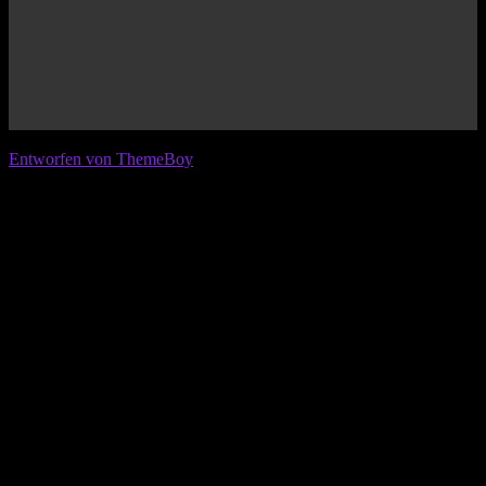
© 2026 IFL - International Football League
Entworfen von ThemeBoy