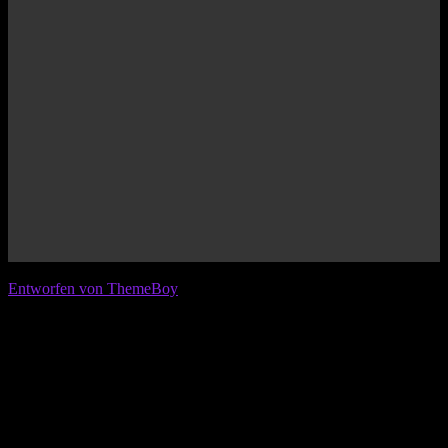
© 2026 IFL - International Football League
Entworfen von ThemeBoy