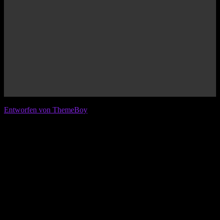
© 2026 IFL - International Football League
Entworfen von ThemeBoy