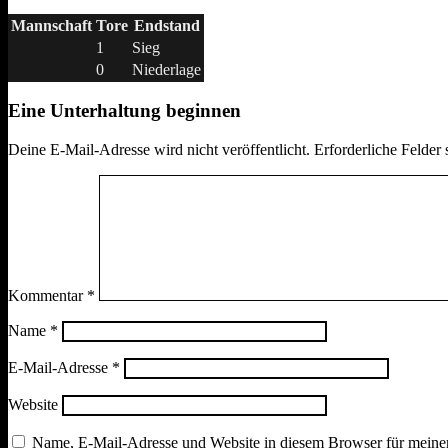
Mannschaft
Tore
Endstand
1
Sieg
0
Niederlage
Eine Unterhaltung beginnen
Deine E-Mail-Adresse wird nicht veröffentlicht.
Erforderliche Felder 
Kommentar
*
Name
*
E-Mail-Adresse
*
Website
Name, E-Mail-Adresse und Website in diesem Browser für meine