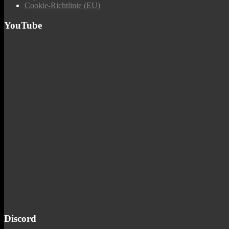
Cookie-Richtlinie (EU)
YouTube
Discord