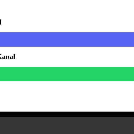
d
Kanal