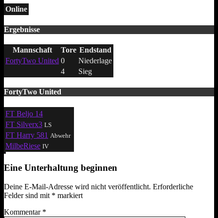
Online
Ergebnisse
Mannschaft
Tore
Endstand
FortyTwo United
0
Niederlage
4
Sieg
FortyTwo United
FT Beljo 14
FT Silverx3
LS
FT Harry 581
Abwehr
MilbeRiese
IV
Eine Unterhaltung beginnen
Deine E-Mail-Adresse wird nicht veröffentlicht.
Erforderliche
Felder sind mit
*
markiert
Kommentar
*