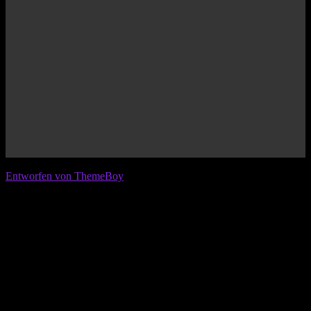
© 2026 IFL - International Football League
Entworfen von ThemeBoy