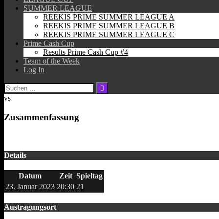
SUMMER LEAGUE
REEKIS PRIME SUMMER LEAGUE A
REEKIS PRIME SUMMER LEAGUE B
REEKIS PRIME SUMMER LEAGUE C
Prime Cash Cup
Results Prime Cash Cup #4
Team of the Week
Log In
Suchen
nach:
vs
Zusammenfassung
Details
Datum
Zeit
Spieltag
23. Januar 2023
20:30
21
Austragungsort