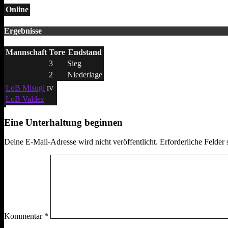
Online
Ergebnisse
Mannschaft
Tore
Endstand
3
Sieg
2
Niederlage
LoB Misugi
IV
LoB Valdez
Eine Unterhaltung beginnen
Deine E-Mail-Adresse wird nicht veröffentlicht.
Erforderliche Felder 
Kommentar
*