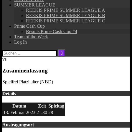
SUMMER LEAGUE
REEKIS PRIME SUMMER LEAGUE A
REEKIS PRIME SUMMER LEAGUE B
REEKIS PRIME SUMMER LEAGUE C
Prime Cash Cup
Results Prime Cash Cup #4
Team of the Week
Log In
Suchen
nach:
vs
Zusammenfassung
Spielfrei Platzhalter (NBD)
Details
Datum
Zeit
Spieltag
13. Februar 2023
21:30
28
Austragungsort