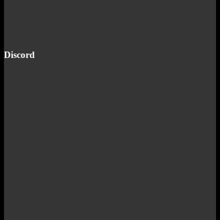
Discord