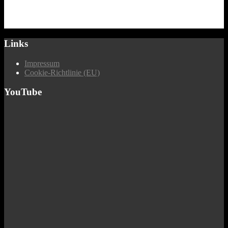
Links
Impressum
Cookie-Richtlinie (EU)
YouTube