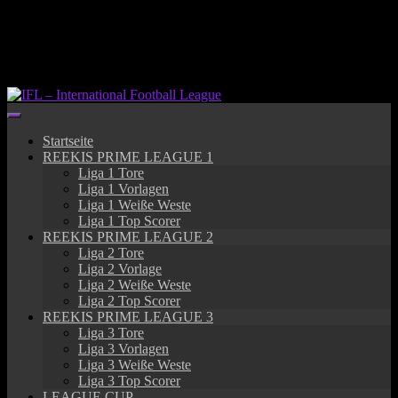
Springe
zum
Inhalt
Startseite
REEKIS PRIME LEAGUE 1
Liga 1 Tore
Liga 1 Vorlagen
Liga 1 Weiße Weste
Liga 1 Top Scorer
REEKIS PRIME LEAGUE 2
Liga 2 Tore
Liga 2 Vorlage
Liga 2 Weiße Weste
Liga 2 Top Scorer
REEKIS PRIME LEAGUE 3
Liga 3 Tore
Liga 3 Vorlagen
Liga 3 Weiße Weste
Liga 3 Top Scorer
LEAGUE CUP