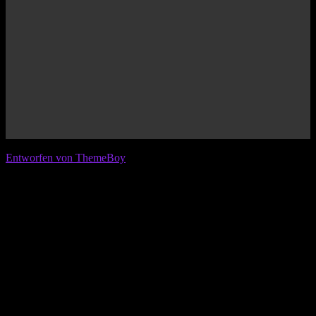
© 2026 IFL - International Football League
Entworfen von ThemeBoy