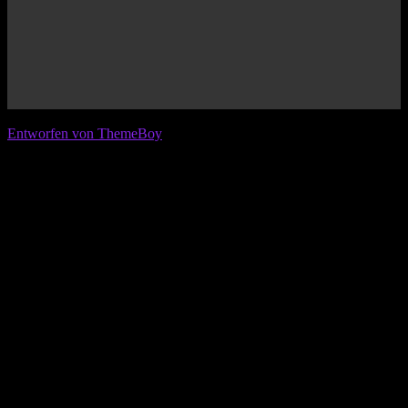
© 2026 IFL - International Football League
Entworfen von ThemeBoy