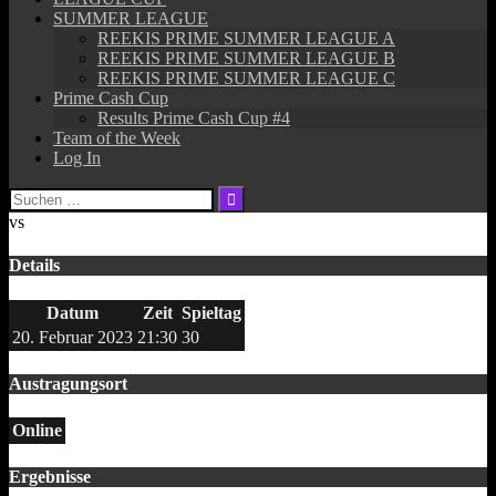
SUMMER LEAGUE
REEKIS PRIME SUMMER LEAGUE A
REEKIS PRIME SUMMER LEAGUE B
REEKIS PRIME SUMMER LEAGUE C
Prime Cash Cup
Results Prime Cash Cup #4
Team of the Week
Log In
Suchen
nach:
vs
Details
Datum
Zeit
Spieltag
20. Februar 2023
21:30
30
Austragungsort
Online
Ergebnisse