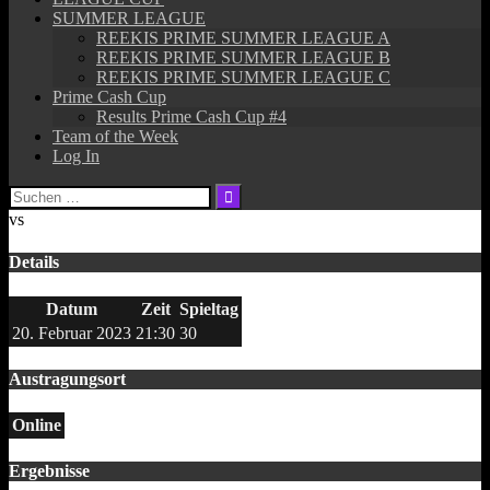
SUMMER LEAGUE
REEKIS PRIME SUMMER LEAGUE A
REEKIS PRIME SUMMER LEAGUE B
REEKIS PRIME SUMMER LEAGUE C
Prime Cash Cup
Results Prime Cash Cup #4
Team of the Week
Log In
Suchen
nach:
vs
Details
Datum
Zeit
Spieltag
20. Februar 2023
21:30
30
Austragungsort
Online
Ergebnisse