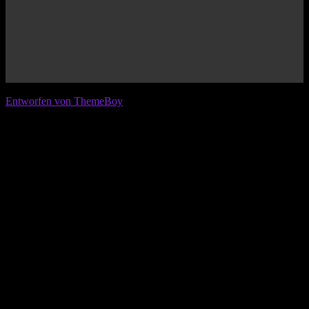
© 2026 IFL - International Football League
Entworfen von ThemeBoy