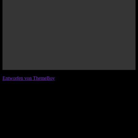
© 2026 IFL - International Football League
Entworfen von ThemeBoy