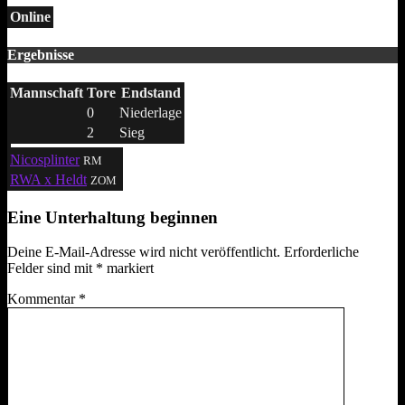
Online
Ergebnisse
Mannschaft
Tore
Endstand
0
Niederlage
2
Sieg
Nicosplinter
RM
RWA x Heldt
ZOM
Eine Unterhaltung beginnen
Deine E-Mail-Adresse wird nicht veröffentlicht.
Erforderliche
Felder sind mit
*
markiert
Kommentar
*