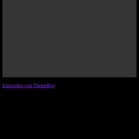
© 2026 IFL - International Football League
Entworfen von ThemeBoy