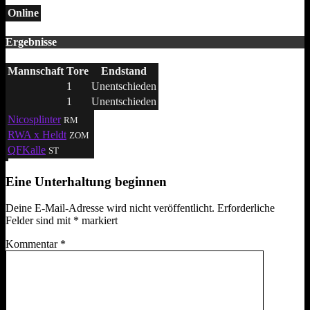
Online
Ergebnisse
Mannschaft
Tore
Endstand
1
Unentschieden
1
Unentschieden
Nicosplinter
RM
RWA x Heldt
ZOM
QFKalle
ST
Eine Unterhaltung beginnen
Deine E-Mail-Adresse wird nicht veröffentlicht.
Erforderliche
Felder sind mit
*
markiert
Kommentar
*