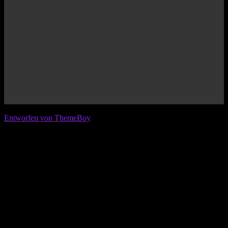
© 2026 IFL - International Football League
Entworfen von ThemeBoy