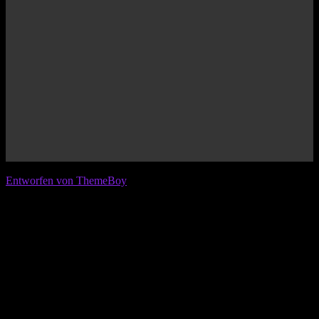
© 2026 IFL - International Football League
Entworfen von ThemeBoy