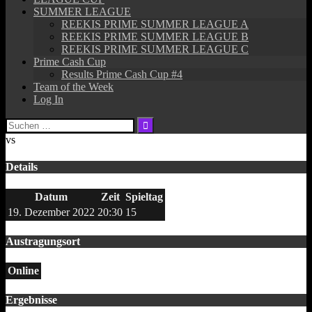
SUMMER LEAGUE
REEKIS PRIME SUMMER LEAGUE A
REEKIS PRIME SUMMER LEAGUE B
REEKIS PRIME SUMMER LEAGUE C
Prime Cash Cup
Results Prime Cash Cup #4
Team of the Week
Log In
Suchen
nach:
vs
Details
Datum
Zeit
Spieltag
19. Dezember 2022
20:30
15
Austragungsort
Online
Ergebnisse