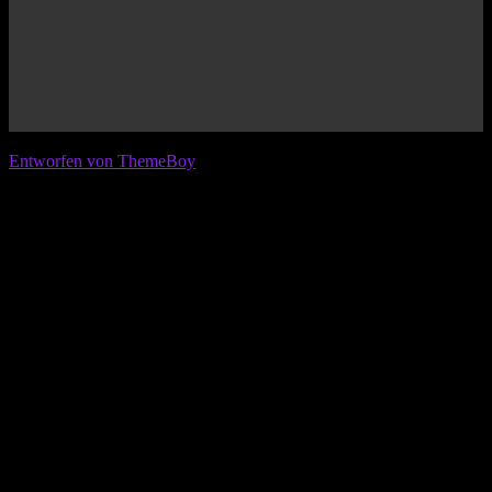
© 2026 IFL - International Football League
Entworfen von ThemeBoy