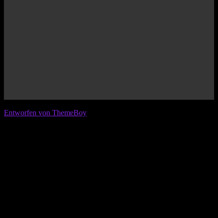
© 2026 IFL - International Football League
Entworfen von ThemeBoy