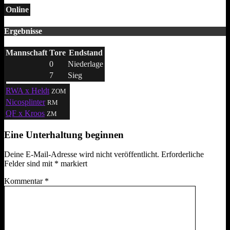
Online
Ergebnisse
Mannschaft
Tore
Endstand
0
Niederlage
7
Sieg
RWA x Heldt
ZOM
Nicosplinter
RM
QF x Kroos
ZM
Eine Unterhaltung beginnen
Deine E-Mail-Adresse wird nicht veröffentlicht.
Erforderliche
Felder sind mit
*
markiert
Kommentar
*