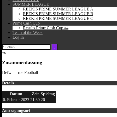
SUMMER LEAGUE
REEKIS PRIME SUMMER LEAGUE A
REEKIS PRIME SUMMER LEAGUE B
REEKIS PRIME SUMMER LEAGUE C
Prime Cash Cup
Results Prime Cash Cup #4
Team of the Week
Log In
Suchen
nach:
vs
Zusammenfassung
Defwin True Football
Details
Datum
Zeit
Spieltag
6. Februar 2023
21:30
26
Austragungsort