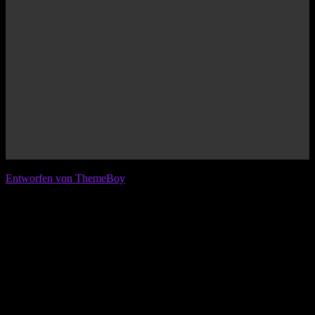
© 2026 IFL - International Football League
Entworfen von ThemeBoy