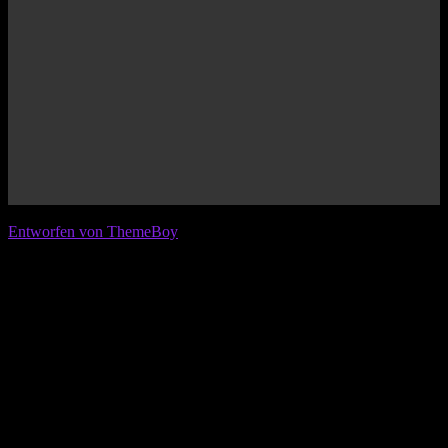
© 2026 IFL - International Football League
Entworfen von ThemeBoy