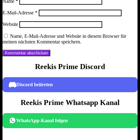
Name
*
E-Mail-Adresse
*
Website
Name, E-Mail-Adresse und Website in diesem Browser für
meinen nächsten Kommentar speichern.
Reekis Prime Discord
Discord beitreten
Reekis Prime Whatsapp Kanal
WhatsApp-Kanal folgen