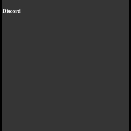
Discord