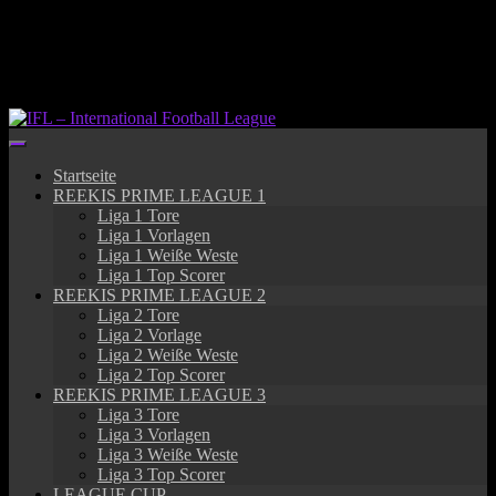
Springe
zum
Inhalt
Startseite
REEKIS PRIME LEAGUE 1
Liga 1 Tore
Liga 1 Vorlagen
Liga 1 Weiße Weste
Liga 1 Top Scorer
REEKIS PRIME LEAGUE 2
Liga 2 Tore
Liga 2 Vorlage
Liga 2 Weiße Weste
Liga 2 Top Scorer
REEKIS PRIME LEAGUE 3
Liga 3 Tore
Liga 3 Vorlagen
Liga 3 Weiße Weste
Liga 3 Top Scorer
LEAGUE CUP