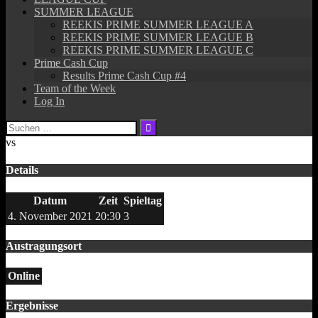
SUMMER LEAGUE
REEKIS PRIME SUMMER LEAGUE A
REEKIS PRIME SUMMER LEAGUE B
REEKIS PRIME SUMMER LEAGUE C
Prime Cash Cup
Results Prime Cash Cup #4
Team of the Week
Log In
Suchen
nach:
vs
Details
Datum
Zeit
Spieltag
4. November 2021
20:30
3
Austragungsort
Online
Ergebnisse