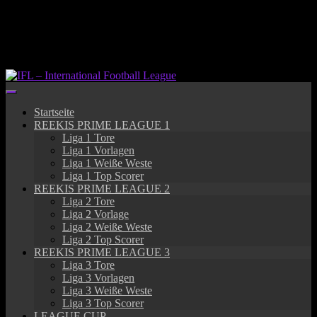
Springe
zum
Inhalt
Startseite
REEKIS PRIME LEAGUE 1
Liga 1 Tore
Liga 1 Vorlagen
Liga 1 Weiße Weste
Liga 1 Top Scorer
REEKIS PRIME LEAGUE 2
Liga 2 Tore
Liga 2 Vorlage
Liga 2 Weiße Weste
Liga 2 Top Scorer
REEKIS PRIME LEAGUE 3
Liga 3 Tore
Liga 3 Vorlagen
Liga 3 Weiße Weste
Liga 3 Top Scorer
LEAGUE CUP