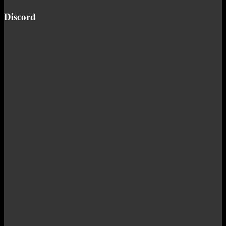
Discord