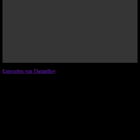
© 2026 IFL - International Football League
Entworfen von ThemeBoy