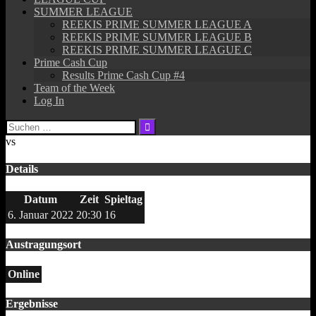
SUMMER LEAGUE
REEKIS PRIME SUMMER LEAGUE A
REEKIS PRIME SUMMER LEAGUE B
REEKIS PRIME SUMMER LEAGUE C
Prime Cash Cup
Results Prime Cash Cup #4
Team of the Week
Log In
Suchen
nach:
vs
Details
Datum
Zeit
Spieltag
6. Januar 2022
20:30
16
Austragungsort
Online
Ergebnisse