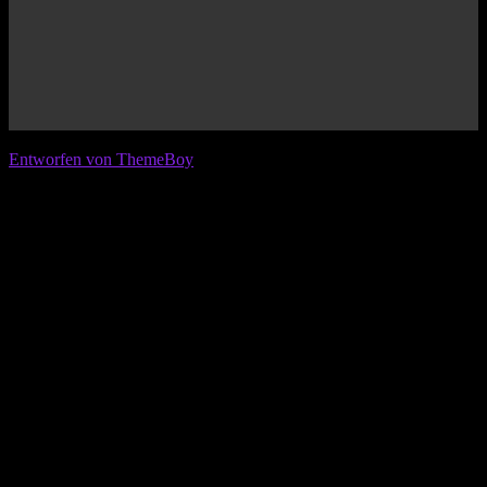
© 2026 IFL - International Football League
Entworfen von ThemeBoy