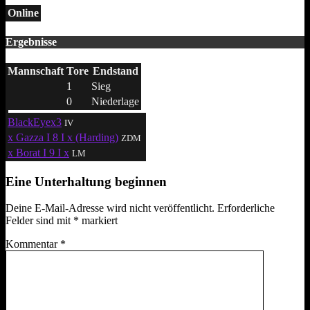
Online
Ergebnisse
Mannschaft
Tore
Endstand
1
Sieg
0
Niederlage
BlackEyex3
IV
x Gazza I 8 I x (Harding)
ZDM
x Borat I 9 I x
LM
Eine Unterhaltung beginnen
Deine E-Mail-Adresse wird nicht veröffentlicht.
Erforderliche
Felder sind mit
*
markiert
Kommentar
*