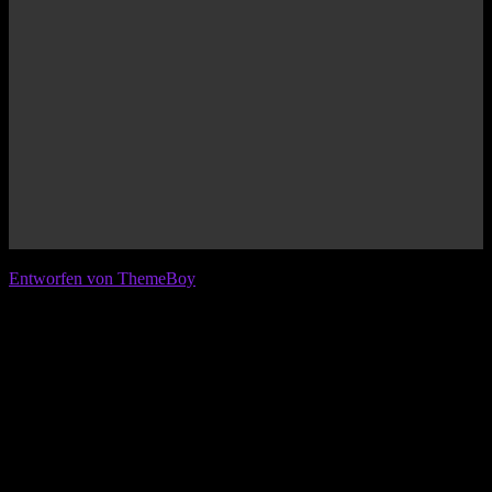
© 2026 IFL - International Football League
Entworfen von ThemeBoy