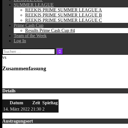
SUMMER LEAGUE
REEKIS PRIME SUMMER LEAGUE A
REEKIS PRIME SUMMER LEAGUE B
REEKIS PRIME SUMMER LEAGUE C
Prime Cash Cup
Results Prime Cash Cup #4
Team of the Week
Log In
Suchen
nach:
vs
Zusammenfassung
Details
Datum
Zeit
Spieltag
14. März 2022
21:30
2
Austragungsort