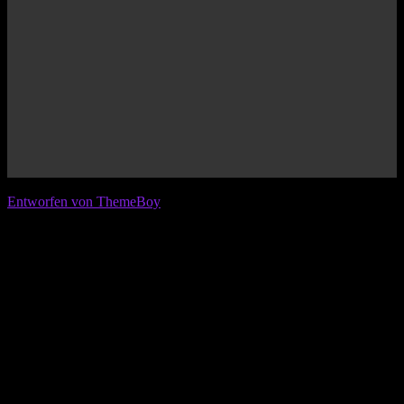
© 2026 IFL - International Football League
Entworfen von ThemeBoy