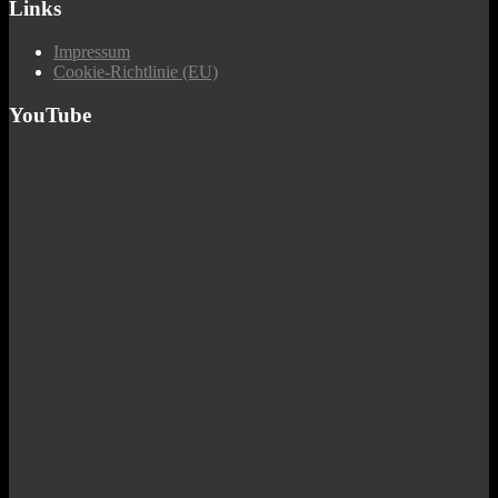
Links
Impressum
Cookie-Richtlinie (EU)
YouTube