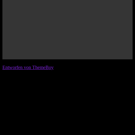
© 2026 IFL - International Football League
Entworfen von ThemeBoy