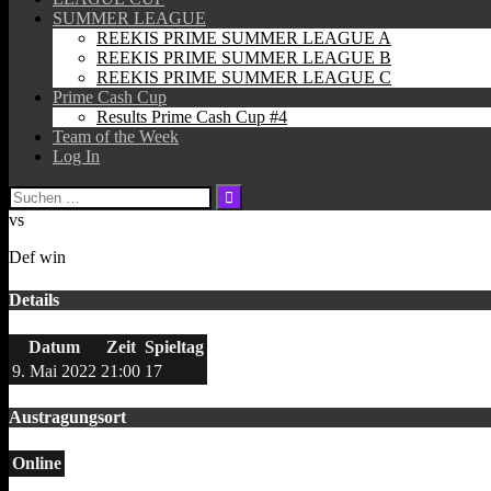
SUMMER LEAGUE
REEKIS PRIME SUMMER LEAGUE A
REEKIS PRIME SUMMER LEAGUE B
REEKIS PRIME SUMMER LEAGUE C
Prime Cash Cup
Results Prime Cash Cup #4
Team of the Week
Log In
Suchen
nach:
vs
Def win
Details
Datum
Zeit
Spieltag
9. Mai 2022
21:00
17
Austragungsort
Online