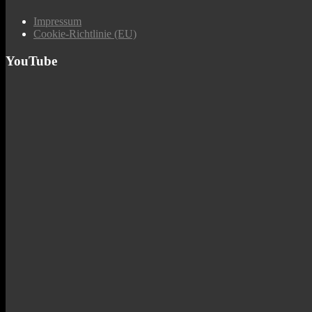
Impressum
Cookie-Richtlinie (EU)
YouTube