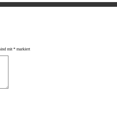
sind mit
*
markiert