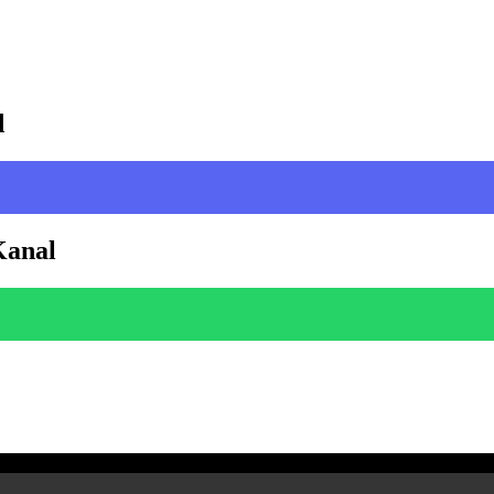
d
Kanal