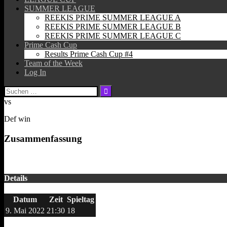
SUMMER LEAGUE
REEKIS PRIME SUMMER LEAGUE A
REEKIS PRIME SUMMER LEAGUE B
REEKIS PRIME SUMMER LEAGUE C
Prime Cash Cup
Results Prime Cash Cup #4
Team of the Week
Log In
Suchen
nach:
vs
Def win
Zusammenfassung
Details
Datum
Zeit
Spieltag
9. Mai 2022
21:30
18